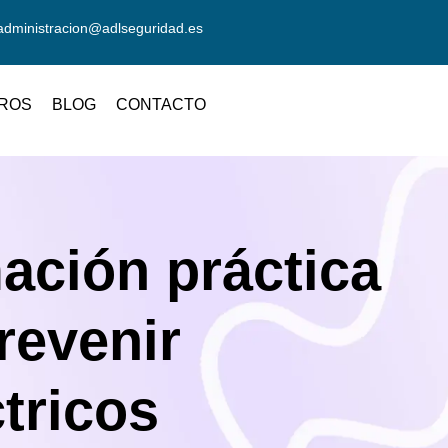
administracion@adlseguridad.es
ROS
BLOG
CONTACTO
mación práctica
revenir
tricos