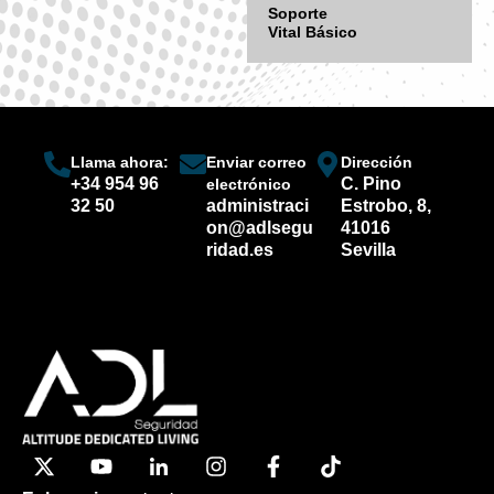
Soporte
Vital Básico
Llama ahora:
Enviar correo
Dirección
+34 954 96
C. Pino
electrónico
32 50
administraci
Estrobo, 8,
on@adlsegu
41016
ridad.es
Sevilla